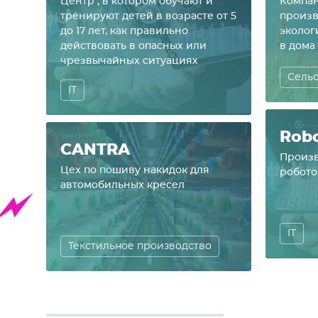
Центр , в котором обучают и
Компан
тренируют детей в возрасте от 5
произв
до 17 лет, как правильно
эколог
действовать в опасных или
в дома
чрезвычайных ситуациях
Сельс
IT
Rob
CANTRA
Произв
Цех по пошиву накидок для
робото
автомобильных кресел
IT
Текстильное производство