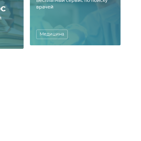
Бесплатный сервис по поиску
врачей
DC
й
Медицина