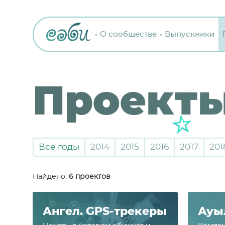
О сообществе
Выпускники
Проект
Все годы
2014
2015
2016
2017
201
Найдено:
6 проектов
Ан­гел. GPS-тре­керы
А­уы