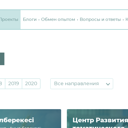
Проекты
Блоги
Обмен опытом
Вопросы и ответы
ы
8
2019
2020
Все направления
л­бе­рекесi
Центр Раз­ви­ти